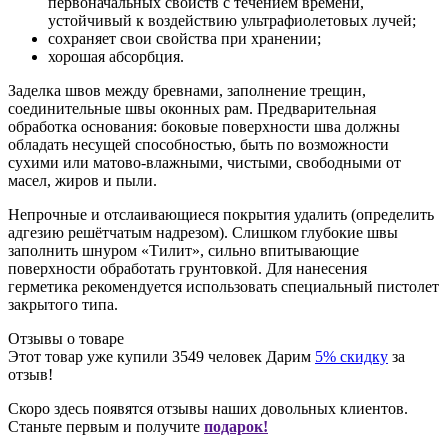
первоначальных свойств с течением времени,
устойчивый к воздействию ультрафиолетовых лучей;
сохраняет свои свойства при хранении;
хорошая абсорбция.
Заделка швов между бревнами, заполнение трещин,
соединительные швы оконных рам. Предварительная
обработка основания: боковые поверхности шва должны
обладать несущей способностью, быть по возможности
сухими или матово-влажными, чистыми, свободными от
масел, жиров и пыли.
Непрочные и отслаивающиеся покрытия удалить (определить
адгезию решётчатым надрезом). Слишком глубокие швы
заполнить шнуром «Тилит», сильно впитывающие
поверхности обработать грунтовкой. Для нанесения
герметика рекомендуется использовать специальный пистолет
закрытого типа.
Отзывы о товаре
Этот товар уже купили
3549
человек
Дарим
5% скидку
за
отзыв!
Скоро здесь появятся отзывы наших довольных клиентов.
Станьте первым и получите
подарок!