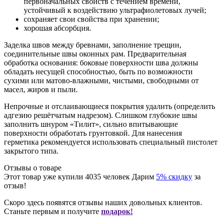
первоначальных свойств с течением времени,
устойчивый к воздействию ультрафиолетовых лучей;
сохраняет свои свойства при хранении;
хорошая абсорбция.
Заделка швов между бревнами, заполнение трещин,
соединительные швы оконных рам. Предварительная
обработка основания: боковые поверхности шва должны
обладать несущей способностью, быть по возможности
сухими или матово-влажными, чистыми, свободными от
масел, жиров и пыли.
Непрочные и отслаивающиеся покрытия удалить (определить
адгезию решётчатым надрезом). Слишком глубокие швы
заполнить шнуром «Тилит», сильно впитывающие
поверхности обработать грунтовкой. Для нанесения
герметика рекомендуется использовать специальный пистолет
закрытого типа.
Отзывы о товаре
Этот товар уже купили
4035
человек
Дарим
5% скидку
за
отзыв!
Скоро здесь появятся отзывы наших довольных клиентов.
Станьте первым и получите
подарок!