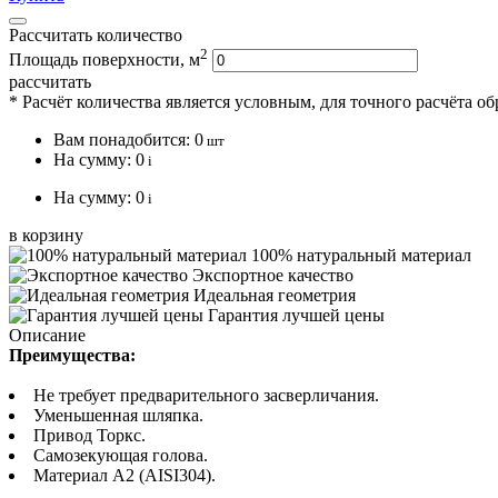
Рассчитать количество
2
Площадь поверхности, м
рассчитать
* Расчёт количества является условным, для точного расчёта о
Вам понадобится:
0
шт
На сумму:
0
i
На сумму:
0
i
в корзину
100% натуральный материал
Экспортное качество
Идеальная геометрия
Гарантия лучшей цены
Описание
Преимущества:
Не требует предварительного засверличания.
Уменьшенная шляпка.
Привод Торкс.
Самозекующая голова.
Материал А2 (AISI304).