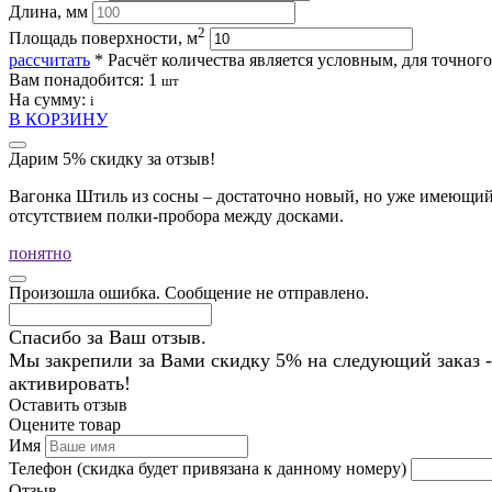
Длина, мм
2
Площадь поверхности, м
рассчитать
* Расчёт количества является условным, для точног
Вам понадобится:
1
шт
На сумму:
i
В КОРЗИНУ
Дарим 5% скидку за отзыв!
Вагонка Штиль из сосны – достаточно новый, но уже имеющий 
отсутствием полки-пробора между досками.
понятно
Произошла ошибка. Сообщение не отправлено.
Спасибо за Ваш отзыв.
Мы закрепили за Вами скидку 5% на следующий заказ -
активировать!
Оставить отзыв
Оцените товар
Имя
Телефон
(скидка будет привязана к данному номеру)
Отзыв