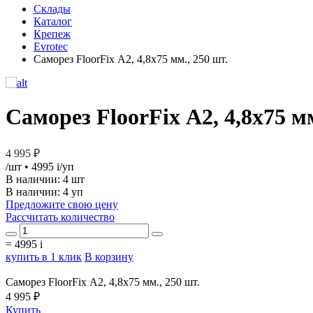
Склады
Каталог
Крепеж
Evrotec
Саморез FloorFix А2, 4,8х75 мм., 250 шт.
Саморез FloorFix А2, 4,8х75 мм
4 995 ₽
/шт
• 4995
i
/уп
В наличии:
4 шт
В наличии: 4 уп
Предложите свою цену
Рассчитать количество
=
4995
i
купить в 1 клик
В корзину
Саморез FloorFix А2, 4,8х75 мм., 250 шт.
4 995 ₽
Купить