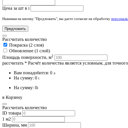
Цена за шт в
i
Нажимая на кнопку "Предложить", вы даете согласие на обработку
персонал
Предложить
Рассчитать количество
Покраска (2 слоя)
Обновление (1 слой)
2
Площадь поверхности, м
рассчитать
* Расчёт количества является условным, для точног
Вам понадобится:
0
л
На сумму:
0
i
На сумму:
0
i
в Корзину
Рассчитать количество
ID товара
1 м2
Ширина, мм