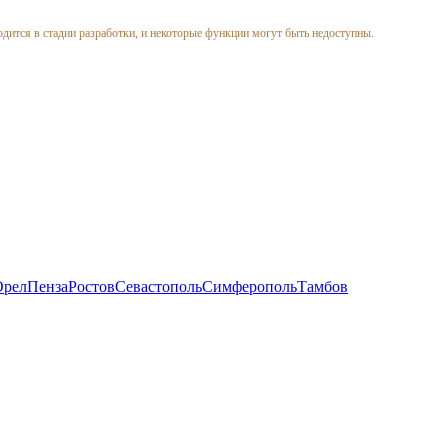
одится в стадии разработки, и некоторые функции могут быть недоступны.
Орел
Пенза
Ростов
Севастополь
Симферополь
Тамбов