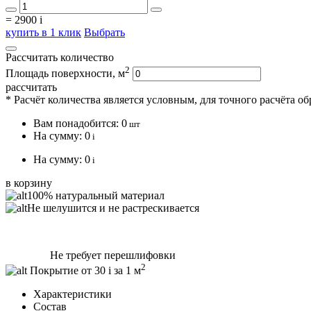
=
2900
i
купить в 1 клик
Выбрать
Рассчитать количество
2
Площадь поверхности, м
рассчитать
* Расчёт количества является условным, для точного расчёта о
Вам понадобится:
0
шт
На сумму:
0
i
На сумму:
0
i
в корзину
100% натуральный материал
Не шелушится и не растрескивается
Не требует перешлифовки
2
Покрытие от 30
i
за 1 м
Характеристики
Состав