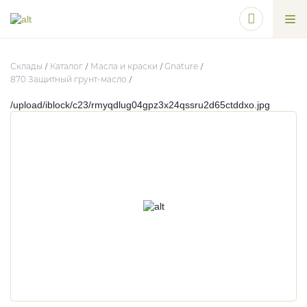
Склады
Каталог
Масла и краски
Gnature
870 Защитный грунт-масло
/upload/iblock/c23/rmyqdlug04gpz3x24qssru2d65ctddxo.jpg