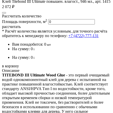
Клей Titebond III Ultimate повышен. влагост., 946 мл., арт. 1415
2 072 ₽
Рассчитать количество
2
Площадь поверхности, м
рассчитать
* Расчёт количества является условным, для точного расчёта
обратитесь к менеджеру по телефону:
+7 (4722) 777-131
Вам понадобится:
0
шт
На сумму:
0
i
На сумму:
0
i
в корзину
Описание
TITEBOND III Ultimate Wood Glue
- это первый очищаемый
водой однокомпонентный клей для дерева с испытанной на
практике повышенной влагостойкостью. Клей соответствует
стандарту ANSI/HPVA Тип I по водостойкости, кроме того,
обладает высокой прочностью соединения, более длительным
открытым временем сборки и низкой температурой
применения. Клей не токсичен, без растворителей и более
безопасен в использовании по сравнению с обычными
водостойкими клеями для дерева. У него сильное