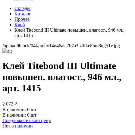
Склады
Каталог
Прочее
Клей
Клей Titebond III Ultimate повышен. влагост., 946 мл.,
арт. 1415
/upload/iblock/04f/pmhx14n46ata7h7a3tz0fke85m8ug51v.jpg
Клей Titebond III Ultimate
повышен. влагост., 946 мл.,
арт. 1415
2 072 ₽
В наличии:
0 шт
В наличии: 0 шт
Предложите свою цену
Нет в наличии