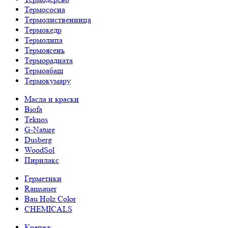
Термососна
Термолиственница
Термокедр
Термолипа
Термоясень
Терморадиата
Термоабаш
Термокумару
Масла и краски
Biofa
Teknos
G-Nature
Dusberg
WoodSol
Пирилакс
Герметики
Ramsauer
Bau Holz Color
CHEMICALS
Крепеж