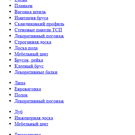
Планкен
Вагонка штиль
Имитация бруса
Скандинавкий профиль
Стеновые панели ТСП
Декоративный погонаж
Строганная доска
Доска пола
Мебельный щит
Брусок, рейка
Клееный брус
Декоративные балки
Липа
Евровагонка
Полок
Декоративный погонаж
Дуб
Инженерная доска
Мебельный щит
Термодерево