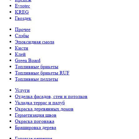
Evrotec
KREG
Гвоздек
Прочее
Слэбы
Эпоксидная смола
Кисти
Клей
Green Board
Топливные брикеты
Топливные брикеты RUF
Топливные пеллеты
Услуги
Отделка фасадов, стен и потолков
Укладка террас и палуб
Окраска деревянных домов
Герметизация швов
Окраска погонажа
Брашировка дерева
Готовые решения