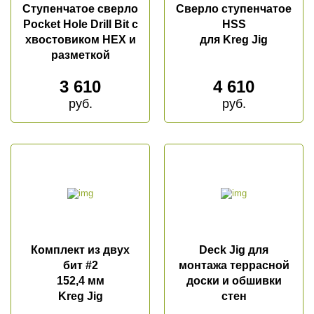
Ступенчатое сверло
Сверло ступенчатое
Термокедр
Pocket Hole Drill Bit с
HSS
Термолипа
хвостовиком HEX и
для Kreg Jig
разметкой
Термоясень
Терморадиата
3 610
4 610
Термоабаш
руб.
руб.
Термокумару
МАСЛА И КРАСКИ
Biofa
Teknos
G-Nature
Dusberg
Комплект из двух
Deck Jig для
WoodSol
бит #2
монтажа террасной
152,4 мм
доски и обшивки
Пирилакс
Kreg Jig
стен