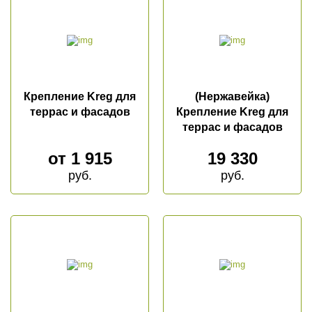
КЕДР
Брусок, рейка
Сибирский кедр Вагонка
Клееный брус
Канадский кедр Вагонка
Декоративные балки
Канадский кедр Полок
ЛИПА
Крепление Kreg для
(Нержавейка)
КУМАРУ
террас и фасадов
Крепление Kreg для
Евровагонка
ИПЕ
террас и фасадов
Полок
АБАШИ
от
1 915
19 330
Декоративный погонаж
руб.
руб.
ДУБ
Инженерная доска
Мебельный щит
ТЕРМОДЕРЕВО
Термососна
Термолиственница