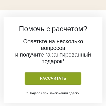
Топливные брикеты
Топливные брикеты RUF
Топливные пеллеты
Помочь с расчетом?
УСЛУГИ
Отделка фасадов, стен и потолков
Ответьте на несколько
Укладка террас и палуб
вопросов
Окраска деревянных домов
и получите гарантированный
Герметизация швов
подарок*
Окраска погонажа
Брашировка дерева
РАССЧИТАТЬ
ГОТОВЫЕ РЕШЕНИЯ
Окрашенное дерево
* Подарок при заключении сделки
Фасады из дерева
Террасы из дерева