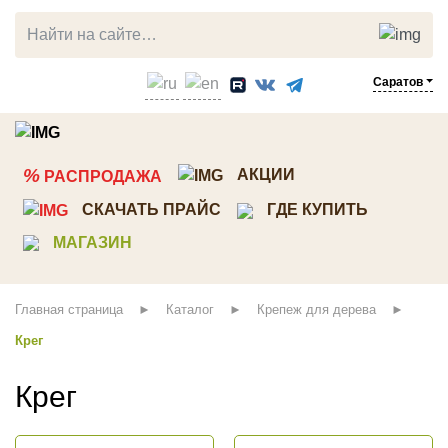
Саратов
ЛИСТВЕННИЦА
СОСНА
%
АКЦИИ
РАСПРОДАЖА
Прямой планкен
Планкен
СКАЧАТЬ ПРАЙС
ГДЕ КУПИТЬ
Косой планкен
Вагонка штиль
МАГАЗИН
Вагонка штиль
Имитация бруса
Палубная доска
Скандинавкий профиль
Главная страница
Каталог
Крепеж для дерева
Террасная доска
Стеновые панели ТСП
Крег
Мебельный щит
Декоративный погонаж
Брусок, рейка
Строганная доска
Крег
Клееный брус
Доска пола
Мебельный щит