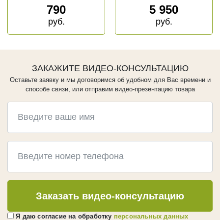
ГЕРМЕТИКИ
790
5 950
Ramsauer
руб.
руб.
Bau Holz Color
CHEMICALS
ЗАКАЖИТЕ ВИДЕО-КОНСУЛЬТАЦИЮ
КРЕПЕЖ
Оставьте заявку и мы договоримся об удобном для Вас времени и
Evrotec
способе связи, или отправим видео-презентацию товара
KREG
Гвоздек
ПРОЧЕЕ
Слэбы
Эпоксидная смола
Кисти
Заказать видео-консультацию
Клей
Green Board
Я даю согласие на обработку
персональных данных