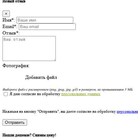
Новый отзыв
×
Имя
*
:
Email
*
:
Отзыв
*
:
Фотография:
Добавить файл
Выберите файл с расширением (png, jpeg, jpg, gif) и размером, не превышающим 3 МБ.
Я даю согласие на обработку
персональных данных
Нажимая на кнопку "Отправить", вы даете согласие на обработку
персональн
Отправить
Нашли дешевле? Снизим цену!