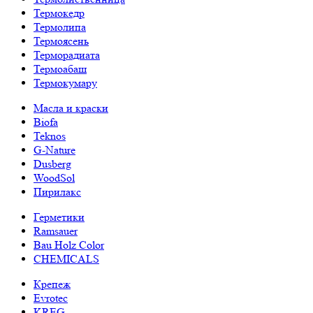
Термокедр
Термолипа
Термоясень
Терморадиата
Термоабаш
Термокумару
Масла и краски
Biofa
Teknos
G-Nature
Dusberg
WoodSol
Пирилакс
Герметики
Ramsauer
Bau Holz Color
CHEMICALS
Крепеж
Evrotec
KREG