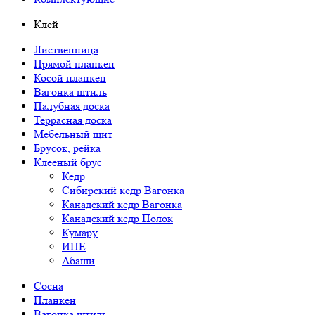
Клей
Лиственница
Прямой планкен
Косой планкен
Вагонка штиль
Палубная доска
Террасная доска
Мебельный щит
Брусок, рейка
Клееный брус
Кедр
Сибирский кедр Вагонка
Канадский кедр Вагонка
Канадский кедр Полок
Кумару
ИПЕ
Абаши
Сосна
Планкен
Вагонка штиль