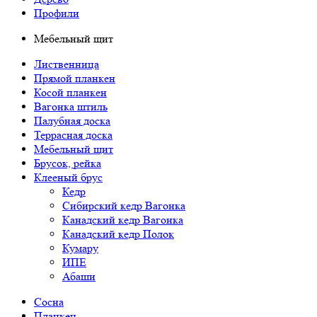
Профили
Мебельный щит
Лиственница
Прямой планкен
Косой планкен
Вагонка штиль
Палубная доска
Террасная доска
Мебельный щит
Брусок, рейка
Клееный брус
Кедр
Сибирский кедр Вагонка
Канадский кедр Вагонка
Канадский кедр Полок
Кумару
ИПЕ
Абаши
Сосна
Планкен