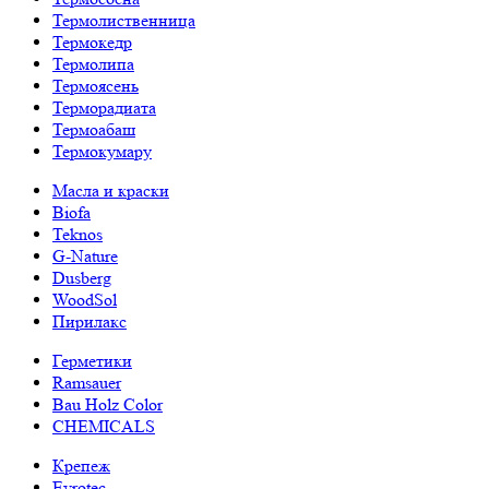
Термолиственница
Термокедр
Термолипа
Термоясень
Терморадиата
Термоабаш
Термокумару
Масла и краски
Biofa
Teknos
G-Nature
Dusberg
WoodSol
Пирилакс
Герметики
Ramsauer
Bau Holz Color
CHEMICALS
Крепеж
Evrotec