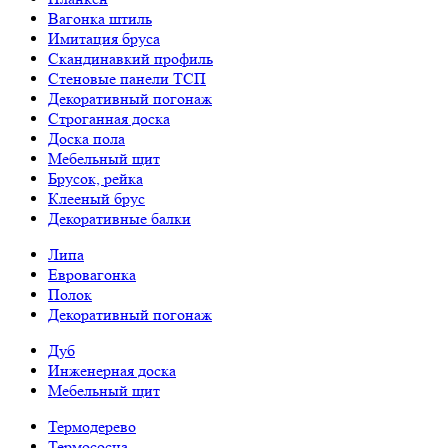
Вагонка штиль
Имитация бруса
Скандинавкий профиль
Стеновые панели ТСП
Декоративный погонаж
Строганная доска
Доска пола
Мебельный щит
Брусок, рейка
Клееный брус
Декоративные балки
Липа
Евровагонка
Полок
Декоративный погонаж
Дуб
Инженерная доска
Мебельный щит
Термодерево
Термососна