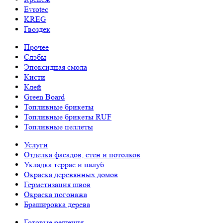
Evrotec
KREG
Гвоздек
Прочее
Слэбы
Эпоксидная смола
Кисти
Клей
Green Board
Топливные брикеты
Топливные брикеты RUF
Топливные пеллеты
Услуги
Отделка фасадов, стен и потолков
Укладка террас и палуб
Окраска деревянных домов
Герметизация швов
Окраска погонажа
Брашировка дерева
Готовые решения