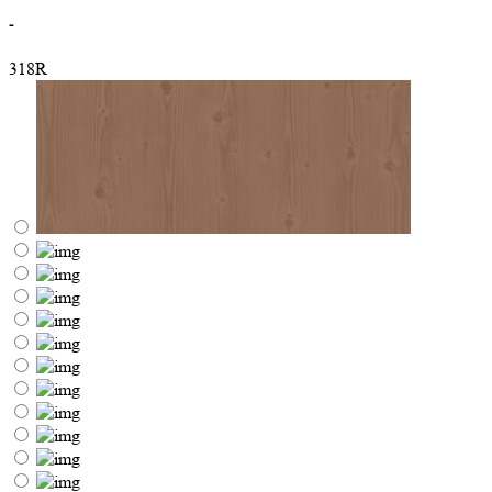
-
318R