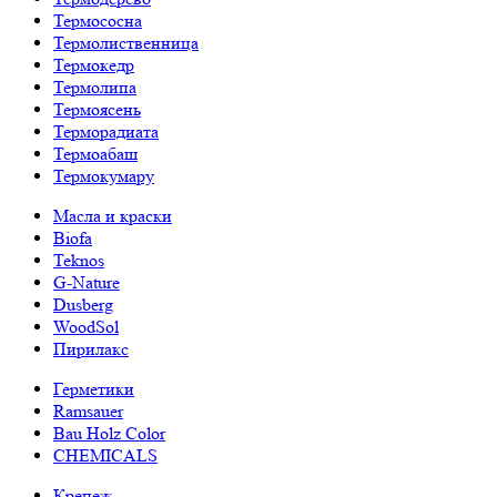
Термососна
Термолиственница
Термокедр
Термолипа
Термоясень
Терморадиата
Термоабаш
Термокумару
Масла и краски
Biofa
Teknos
G-Nature
Dusberg
WoodSol
Пирилакс
Герметики
Ramsauer
Bau Holz Color
CHEMICALS
Крепеж