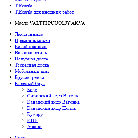
Tikkurila
Tikkurila для внешних работ
Масло VALTTI PUUOLJY AKVA
Лиственница
Прямой планкен
Косой планкен
Вагонка штиль
Палубная доска
Террасная доска
Мебельный щит
Брусок, рейка
Клееный брус
Кедр
Сибирский кедр Вагонка
Канадский кедр Вагонка
Канадский кедр Полок
Кумару
ИПЕ
Абаши
Сосна